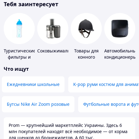
Тебя заинтересует
Туристические
Соковыжималки
Товары для
Автомобильные
фильтры и
конного
кондиционеры
таблетки для
спорта
Что ищут
питьевой
воды
Ежедневники школьные
K-pop руми костюм для анима
Бутсы Nike Air Zoom розовые
Футбольные ворота и фу
Prom — крупнейший маркетплейс Украины. Здесь 6
млн покупателей находят всё необходимое — от корма
для щенков до бронежилетов. А 60 тыс.