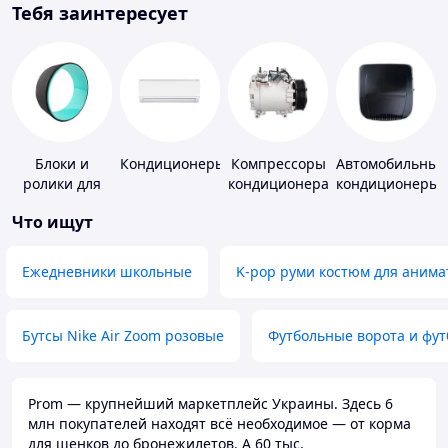
Тебя заинтересует
Блоки и
Кондиционеры
Компрессоры
Автомобильные
ролики для
кондиционера
кондиционеры
йоги
Что ищут
Ежедневники школьные
K-pop руми костюм для анима
Бутсы Nike Air Zoom розовые
Футбольные ворота и фу
Prom — крупнейший маркетплейс Украины. Здесь 6
млн покупателей находят всё необходимое — от корма
для щенков до бронежилетов. А 60 тыс.