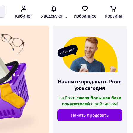
Кабинет
Уведомления
Избранное
Корзина
О! Есть заказ
Начните продавать
Prom
уже сегодня
На
Prom
самая большая база
покупателей
с рейтингом
!
Начать продавать