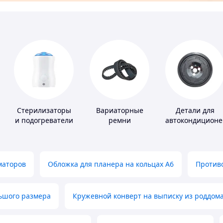
Стерилизаторы
Вариаторные
Детали для
и подогреватели
ремни
автокондиционе
для детского
питания
маторов
Обложка для планера на кольцах А6
Противо
льшого размера
Кружевной конверт на выписку из роддом