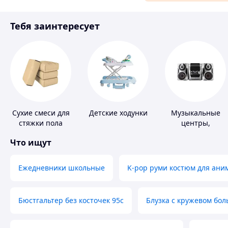
Материалы для ремонта
Тебя заинтересует
Спорт и отдых
Сухие смеси для
Детские ходунки
Музыкальные
стяжки пола
центры,
магнитолы
Что ищут
Ежедневники школьные
K-pop руми костюм для ани
Бюстгальтер без косточек 95с
Блузка с кружевом бо