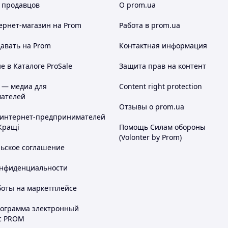
 продавцов
О prom.ua
ернет-магазин
на Prom
Работа в prom.ua
авать на Prom
Контактная информация
 в Каталоге ProSale
Защита прав на контент
 — медиа для
Content right protection
ателей
Отзывы о prom.ua
 интернет-предпринимателей
Кращі
Помощь Силам обороны
(Volonter by Prom)
льское соглашение
онфиденциальности
боты на маркетплейсе
рограмма электронный
с PROM